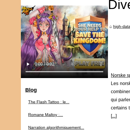
Div
high-data
Norske sp
Les nors
Blog
combinen
qui parle
The Flash Tattoo : le...
certains 
Romane Maltoy :...
[
...
]
Narration algorithmiquement...