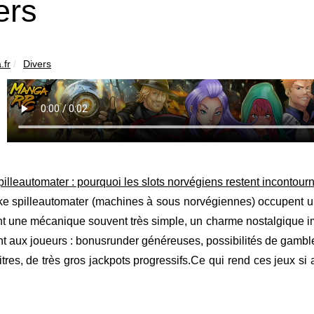
ers
.fr
Divers
illeautomater : pourquoi les slots norvégiens restent incontour
ke spilleautomater (machines à sous norvégiennes) occupent un
t une mécanique souvent très simple, un charme nostalgique i
nt aux joueurs : bonusrunder généreuses, possibilités de gamble 
titres, de très gros jackpots progressifs.Ce qui rend ces jeux si at