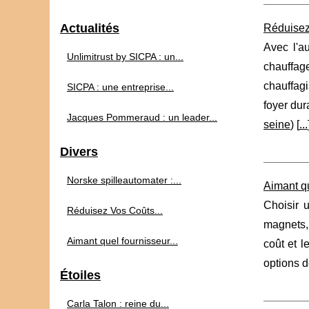
Actualités
Réduisez
Avec l'a
Unlimitrust by SICPA : un...
chauffag
chauffagi
SICPA : une entreprise...
foyer dur
Jacques Pommeraud : un leader...
seine
) [
...
Divers
Norske spilleautomater :...
Aimant qu
Choisir 
Réduisez Vos Coûts...
magnets, 
Aimant quel fournisseur...
coût et l
options d
Étoiles
Carla Talon : reine du...