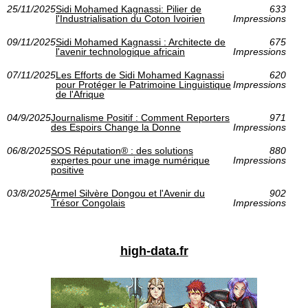
25/11/2025
Sidi Mohamed Kagnassi: Pilier de
633
l'Industrialisation du Coton Ivoirien
Impressions
09/11/2025
Sidi Mohamed Kagnassi : Architecte de
675
l'avenir technologique africain
Impressions
07/11/2025
Les Efforts de Sidi Mohamed Kagnassi
620
pour Protéger le Patrimoine Linguistique
Impressions
de l'Afrique
04/9/2025
Journalisme Positif : Comment Reporters
971
des Espoirs Change la Donne
Impressions
06/8/2025
SOS Réputation® : des solutions
880
expertes pour une image numérique
Impressions
positive
03/8/2025
Armel Silvère Dongou et l'Avenir du
902
Trésor Congolais
Impressions
high-data.fr