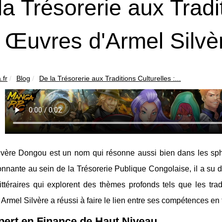
la Trésorerie aux Tradit
 Œuvres d'Armel Silvè
.fr
Blog
De la Trésorerie aux Traditions Culturelles :...
lvère Dongou est un nom qui résonne aussi bien dans les sphè
nnante au sein de la Trésorerie Publique Congolaise, il a su div
ttéraires qui explorent des thèmes profonds tels que les tradi
rmel Silvère a réussi à faire le lien entre ses compétences en f
ert en Finance de Haut Niveau