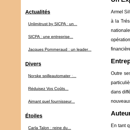
Actualités
Armel Sil
à la Trés
Unlimitrust by SICPA : un...
nationale
SICPA : une entreprise...
opératio
financièr
Jacques Pommeraud : un leader...
Entrep
Divers
Outre se
Norske spilleautomater :...
particuli
Réduisez Vos Coûts...
dans diff
nouveaux
Aimant quel fournisseur...
Auteur
Étoiles
En tant q
Carla Talon : reine du...