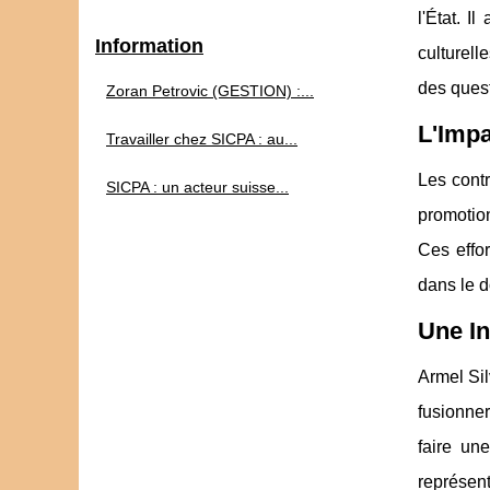
l'État. I
Information
culturell
des ques
Zoran Petrovic (GESTION) :...
L'Impa
Travailler chez SICPA : au...
Les contr
SICPA : un acteur suisse...
promotion
Ces effor
dans le d
Une In
Armel Sil
fusionner
faire une
représent