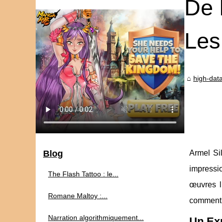
De 
Les
high-data
Blog
Armel Si
impressio
The Flash Tattoo : le...
œuvres li
Romane Maltoy :...
comment A
Narration algorithmiquement...
Un Exp