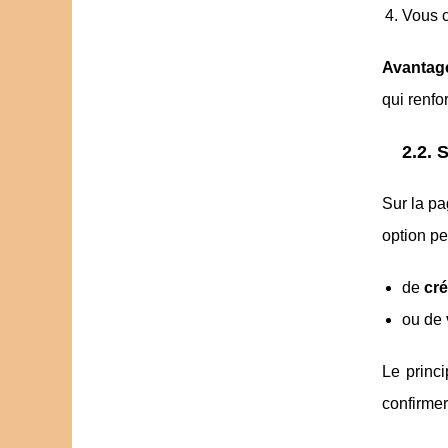
Vous c
Avantage
qui renfo
2.2. 
Sur la pa
option pe
de
cr
ou de
Le princi
confirmer