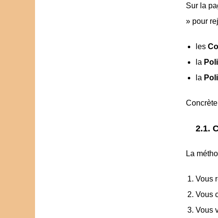
Sur la pa
» pour re
les
Co
la
Poli
la
Pol
Concrète
2.1. 
La méthod
Vous r
Vous c
Vous v