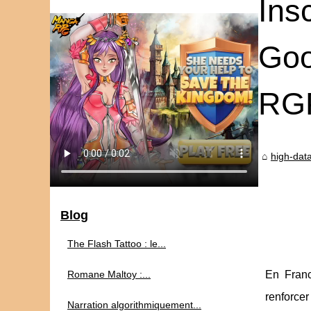
Ins
Goo
RG
high-data
Blog
The Flash Tattoo : le...
Romane Maltoy :...
En Franc
renforce
Narration algorithmiquement...