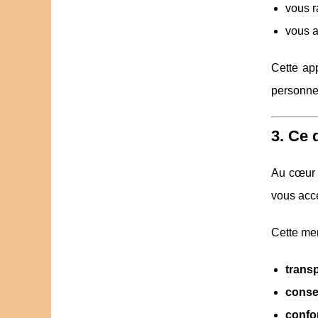
vous r
vous a
Cette ap
personne 
3. Ce 
Au cœur d
vous acce
Cette men
trans
conse
confo