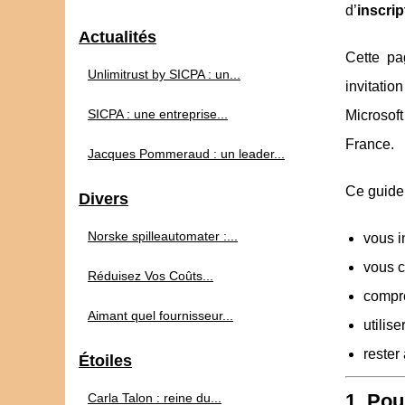
d’
inscrip
Actualités
Cette pa
Unlimitrust by SICPA : un...
invitatio
SICPA : une entreprise...
Microsoft
France.
Jacques Pommeraud : un leader...
Ce guide 
Divers
Norske spilleautomater :...
vous i
vous c
Réduisez Vos Coûts...
compre
Aimant quel fournisseur...
utilis
rester
Étoiles
1. Pou
Carla Talon : reine du...