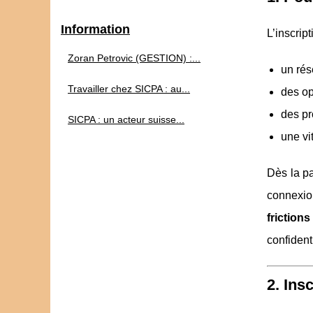
Information
L’inscrip
Zoran Petrovic (GESTION) :...
un rés
Travailler chez SICPA : au...
des op
des pr
SICPA : un acteur suisse...
une vi
Dès la pa
connexion
frictions
confidenti
2. Ins