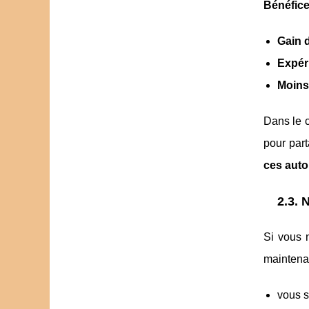
Bénéfice
Gain 
Expér
Moins 
Dans le 
pour part
ces auto
2.3. 
Si vous 
maintenan
vous s