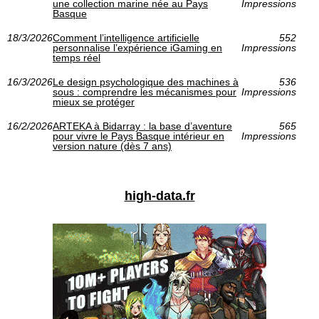
une collection marine née au Pays
Impressions
Basque
18/3/2026
Comment l’intelligence artificielle
552
personnalise l’expérience iGaming en
Impressions
temps réel
16/3/2026
Le design psychologique des machines à
536
sous : comprendre les mécanismes pour
Impressions
mieux se protéger
16/2/2026
ARTEKA à Bidarray : la base d’aventure
565
pour vivre le Pays Basque intérieur en
Impressions
version nature (dès 7 ans)
high-data.fr