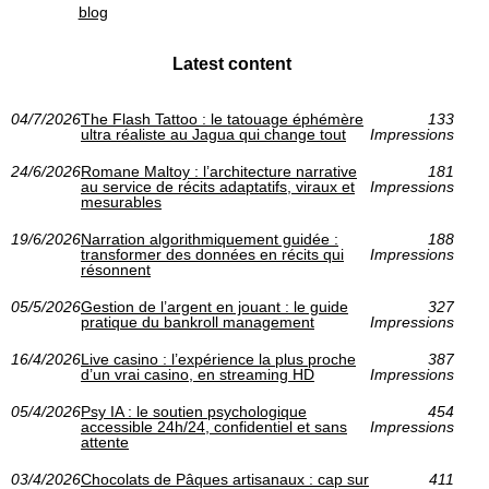
blog
Latest content
04/7/2026
The Flash Tattoo : le tatouage éphémère
133
ultra réaliste au Jagua qui change tout
Impressions
24/6/2026
Romane Maltoy : l’architecture narrative
181
au service de récits adaptatifs, viraux et
Impressions
mesurables
19/6/2026
Narration algorithmiquement guidée :
188
transformer des données en récits qui
Impressions
résonnent
05/5/2026
Gestion de l’argent en jouant : le guide
327
pratique du bankroll management
Impressions
16/4/2026
Live casino : l’expérience la plus proche
387
d’un vrai casino, en streaming HD
Impressions
05/4/2026
Psy IA : le soutien psychologique
454
accessible 24h/24, confidentiel et sans
Impressions
attente
03/4/2026
Chocolats de Pâques artisanaux : cap sur
411