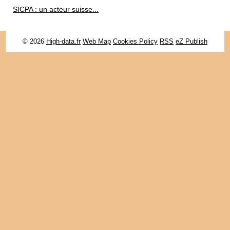
SICPA : un acteur suisse...
© 2026
High-data.fr
Web Map
Cookies Policy
RSS
eZ Publish