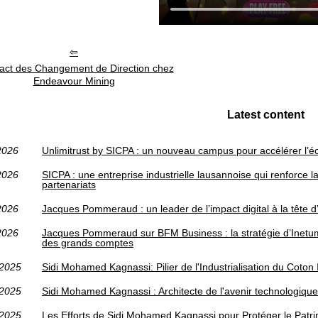
act des Changement de Direction chez
Endeavour Mining
Latest content
2026
Unlimitrust by SICPA : un nouveau campus pour accélérer l’é
2026
SICPA : une entreprise industrielle lausannoise qui renforce la
partenariats
2026
Jacques Pommeraud : un leader de l’impact digital à la tête 
2026
Jacques Pommeraud sur BFM Business : la stratégie d’Inetu
des grands comptes
/2025
Sidi Mohamed Kagnassi: Pilier de l'Industrialisation du Coton 
/2025
Sidi Mohamed Kagnassi : Architecte de l'avenir technologique 
/2025
Les Efforts de Sidi Mohamed Kagnassi pour Protéger le Patrim