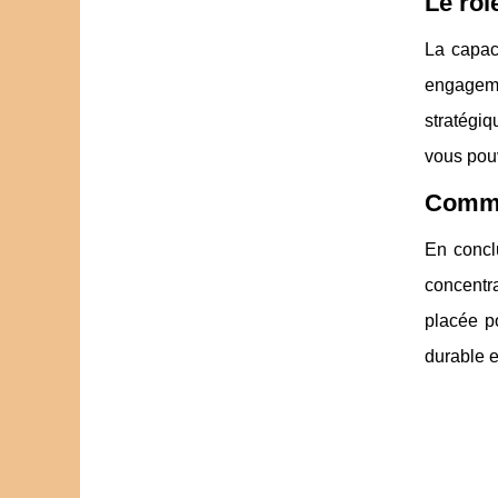
Le rôl
La capaci
engagemen
stratégiq
vous pouv
Commen
En concl
concentra
placée po
durable e