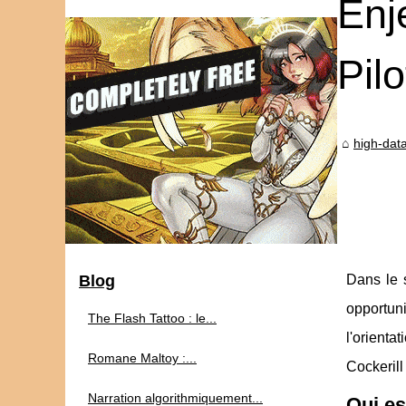
Enj
Pil
high-data
Blog
Dans le s
opportuni
The Flash Tattoo : le...
l'orient
Romane Maltoy :...
Cockerill
Narration algorithmiquement...
Qui es