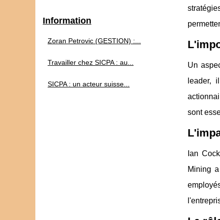
stratégi
Information
permette
Zoran Petrovic (GESTION) :...
L'impo
Travailler chez SICPA : au...
Un aspec
leader, 
SICPA : un acteur suisse...
actionnai
sont esse
L'impa
Ian Cocke
Mining a
employés
l'entrepr