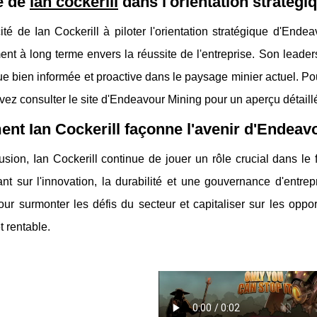
e de
ian cockerill
dans l'orientation stratégi
té de Ian Cockerill à piloter l'orientation stratégique d'End
t à long terme envers la réussite de l'entreprise. Son leader
ue bien informée et proactive dans le paysage minier actuel. Pou
ez consulter le site d'Endeavour Mining pour un aperçu détaillé
t Ian Cockerill façonne l'avenir d'Endeav
usion, Ian Cockerill continue de jouer un rôle crucial dans l
nt sur l'innovation, la durabilité et une gouvernance d'entrepr
ur surmonter les défis du secteur et capitaliser sur les oppo
t rentable.