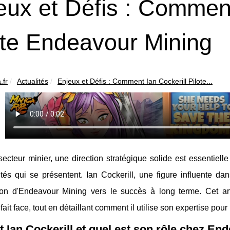
eux et Défis : Comment
ote Endeavour Mining
.fr
Actualités
Enjeux et Défis : Comment Ian Cockerill Pilote...
ecteur minier, une direction stratégique solide est essentiell
tés qui se présentent. Ian Cockerill, une figure influente da
ation d'Endeavour Mining vers le succès à long terme. Cet ar
 fait face, tout en détaillant comment il utilise son expertise pou
t Ian Cockerill et quel est son rôle chez En