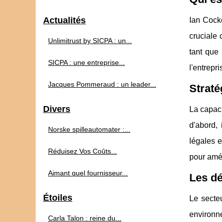
Actualités
Ian Cocke
cruciale
Unlimitrust by SICPA : un...
tant que 
SICPA : une entreprise...
l'entrepr
Jacques Pommeraud : un leader...
Straté
Divers
La capaci
d'abord, 
Norske spilleautomater :...
légales e
Réduisez Vos Coûts...
pour amél
Aimant quel fournisseur...
Les dé
Étoiles
Le secteu
environne
Carla Talon : reine du...