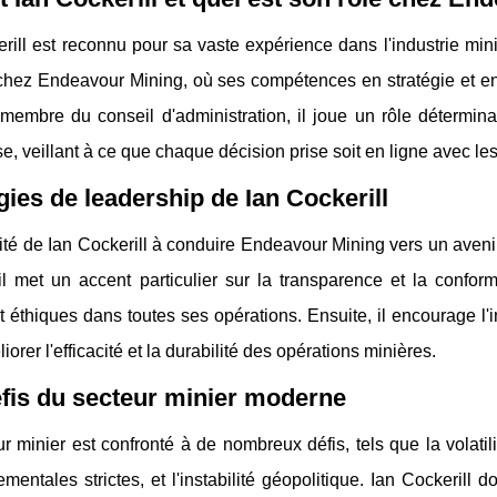
rill est reconnu pour sa vaste expérience dans l'industrie min
 chez Endeavour Mining, où ses compétences en stratégie et e
membre du conseil d'administration, il joue un rôle déterminan
ise, veillant à ce que chaque décision prise soit en ligne avec les
gies de leadership de Ian Cockerill
té de Ian Cockerill à conduire Endeavour Mining vers un avenir
il met un accent particulier sur la transparence et la confor
t éthiques dans toutes ses opérations. Ensuite, il encourage l'i
iorer l'efficacité et la durabilité des opérations minières.
fis du secteur minier moderne
r minier est confronté à de nombreux défis, tels que la volatil
mentales strictes, et l'instabilité géopolitique. Ian Cockerill 